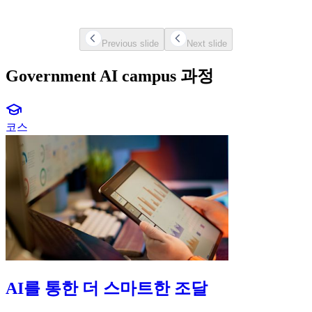
chevron-icon
chevron-icon
Previous slide
Next slide
Government AI campus 과정
graduation-cap-icon
코스
AI를 통한 더 스마트한 조달