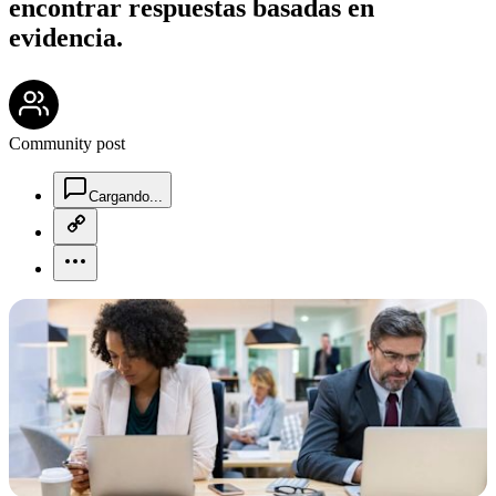
encontrar respuestas basadas en
evidencia.
community-users-icon
Community post
chat-square-icon
Cargando...
copy-link-icon
more-horizontal-icon