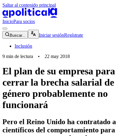
Saltar al contenido principal
apolitical-logo-default
apolitical-logo-small
Inicio
Para socios
magnifying-glass-icon
Iniciar sesión
Regístrate
Buscar...
Inclusión
9
min de lectura
•
22 may 2018
El plan de su empresa para
cerrar la brecha salarial de
género probablemente no
funcionará
Pero el Reino Unido ha contratado a
científicos del comportamiento para