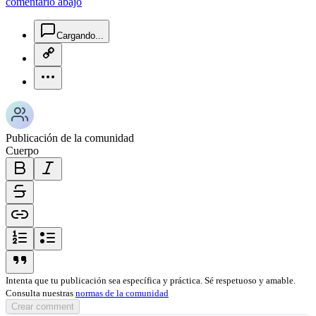
comentario abajo
chat-square-icon
Cargando...
copy-link-icon
more-horizontal-icon
Publicación de la comunidad
Cuerpo
bold-icon
italic-icon
strikethrough-icon
link-icon
ordered-list-icon
unordered-list-icon
blockquote-icon
Intenta que tu publicación sea específica y práctica. Sé respetuoso y amable.
Consulta nuestras
normas de la comunidad
Crear comment