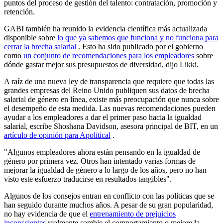
puntos del proceso de gestión del talento: contratación, promoción y
retención.
GABI también ha reunido la evidencia científica más actualizada
disponible sobre
lo que ya sabemos que funciona y no funciona para
cerrar la brecha salarial
. Esto ha sido publicado por el gobierno
como
un conjunto de recomendaciones para los empleadores
sobre
dónde gastar mejor sus presupuestos de diversidad, dijo Likki.
A raíz de una nueva ley de transparencia que requiere que todas las
grandes empresas del Reino Unido publiquen sus datos de brecha
salarial de género en línea, existe más preocupación que nunca sobre
el desempeño de esta medida. Las nuevas recomendaciones pueden
ayudar a los empleadores a dar el primer paso hacia la igualdad
salarial, escribe Shoshana Davidson, asesora principal de BIT, en un
artículo de opinión para Apolitical
.
"Algunos empleadores ahora están pensando en la igualdad de
género por primera vez. Otros han intentado varias formas de
mejorar la igualdad de género a lo largo de los años, pero no han
visto este esfuerzo traducirse en resultados tangibles".
Algunos de los consejos entran en conflicto con las políticas que se
han seguido durante muchos años. A pesar de su gran popularidad,
no hay evidencia de que el
entrenamiento de prejuicios
inconscientes
realmente cambie el comportamiento o mejore la