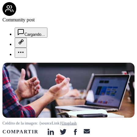
community-users-icon
Community post
chat-square-icon
Cargando...
copy-link-icon
more-horizontal-icon
Crédito de la imagen: {sourceLink}
Unsplash
COMPARTIR
linkedin-icon
twitter-icon
facebook-icon
email-icon