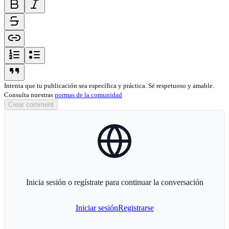
bold-icon
italic-icon
strikethrough-icon
link-icon
ordered-list-icon
unordered-list-icon
blockquote-icon
Intenta que tu publicación sea específica y práctica. Sé respetuoso y amable.
Consulta nuestras
normas de la comunidad
Crear comment
globe-icon
Inicia sesión o regístrate para continuar la conversación
Iniciar sesión
Registrarse