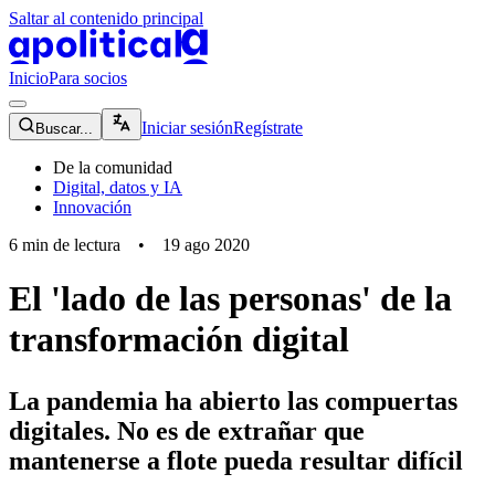
Saltar al contenido principal
apolitical-logo-default
apolitical-logo-small
Inicio
Para socios
magnifying-glass-icon
Iniciar sesión
Regístrate
Buscar...
De la comunidad
Digital, datos y IA
Innovación
6
min de lectura
•
19 ago 2020
El 'lado de las personas' de la
transformación digital
La pandemia ha abierto las compuertas
digitales. No es de extrañar que
mantenerse a flote pueda resultar difícil