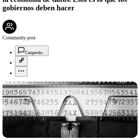
gobiernos deben hacer
community-users-icon
Community post
chat-square-icon
Cargando...
copy-link-icon
more-horizontal-icon