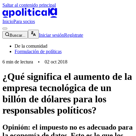
Saltar al contenido principal
apolitical-logo-default
apolitical-logo-small
Inicio
Para socios
magnifying-glass-icon
Iniciar sesión
Regístrate
Buscar...
De la comunidad
Formulación de políticas
6
min de lectura
•
02 oct 2018
¿Qué significa el aumento de la
empresa tecnológica de un
billón de dólares para los
responsables políticos?
Opinión: el impuesto no es adecuado para
la economía de datos. Esto es lo que los