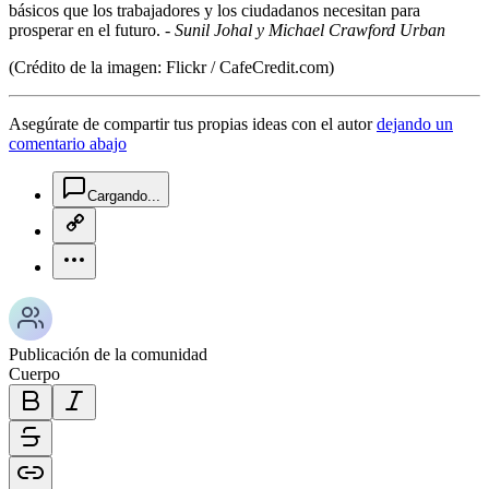
básicos que los trabajadores y los ciudadanos necesitan para
prosperar en el futuro. -
Sunil Johal y Michael Crawford Urban
(Crédito de la imagen: Flickr / CafeCredit.com)
Asegúrate de compartir tus propias ideas con el autor
dejando un
comentario abajo
chat-square-icon
Cargando...
copy-link-icon
more-horizontal-icon
Publicación de la comunidad
Cuerpo
bold-icon
italic-icon
strikethrough-icon
link-icon