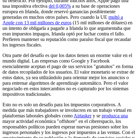
su beneficio. Por ejemplo, durante muchos años, Apple pagó una
tasa impositiva efectiva
del 0,005%
a su base de operaciones
europea en Irlanda, donde reservó ganancias posiblemente
generadas en muchos otros países. Pero cuando la UE
multó a
Apple con 13 mil millones de euros
(15 mil millones de dólares) en
un intento de obligarla a pagarle a Irlanda lo que argumentaba que
eran impuestos impagos, Irlanda optó por luchar contra el fallo.
Prefieren mantener su reputación como paraíso fiscal que recaudar
los ingresos fiscales.
Otra parte del desafío es que los datos tienen un enorme valor en el
mundo digital. Las empresas como Google y Facebook
esencialmente aceptan el pago de sus servicios "gratuitos" en forma
de datos recopilados de los usuarios. El valor monetario se extrae de
estos datos, ya sea utilizándolo para orientar mejor los anuncios o
para entrenar algoritmos de aprendizaje automático. Pero el valor
negociado en estos intercambios no es capturado por los sistemas
impositivos tradicionales.
Esto no es solo un desafío para los impuestos corporativos. A
medida que más trabajadores se involucren en un trabajo virtual en
plataformas laborales globales como
Airtasker
y se
produzca una
mayor actividad económica "offshore" en el ciberespacio, los
responsables políticos pueden esperar nuevas presiones sobre los
ingresos personales y los ingresos por impuestos a las ventas. Con el
envejecimiento de su población y la demanda de servicios sociales y