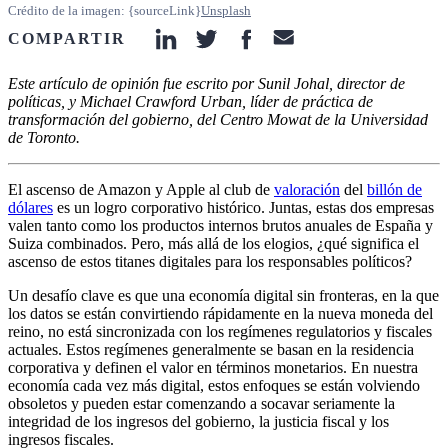
Crédito de la imagen: {sourceLink}
Unsplash
COMPARTIR
linkedin-icon
twitter-icon
facebook-icon
email-icon
Este artículo de opinión fue escrito por Sunil Johal, director de
políticas, y Michael Crawford Urban, líder de práctica de
transformación del gobierno, del Centro Mowat de la Universidad
de Toronto.
El ascenso de Amazon y Apple al club de
valoración
del
billón de
dólares
es un logro corporativo histórico. Juntas, estas dos empresas
valen tanto como los productos internos brutos anuales de España y
Suiza combinados. Pero, más allá de los elogios, ¿qué significa el
ascenso de estos titanes digitales para los responsables políticos?
Un desafío clave es que una economía digital sin fronteras, en la que
los datos se están convirtiendo rápidamente en la nueva moneda del
reino, no está sincronizada con los regímenes regulatorios y fiscales
actuales. Estos regímenes generalmente se basan en la residencia
corporativa y definen el valor en términos monetarios. En nuestra
economía cada vez más digital, estos enfoques se están volviendo
obsoletos y pueden estar comenzando a socavar seriamente la
integridad de los ingresos del gobierno, la justicia fiscal y los
ingresos fiscales.