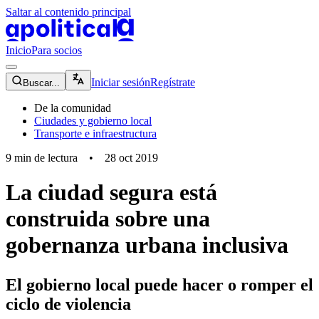
Saltar al contenido principal
apolitical-logo-default
apolitical-logo-small
Inicio
Para socios
magnifying-glass-icon
Iniciar sesión
Regístrate
Buscar...
De la comunidad
Ciudades y gobierno local
Transporte e infraestructura
9
min de lectura
•
28 oct 2019
La ciudad segura está
construida sobre una
gobernanza urbana inclusiva
El gobierno local puede hacer o romper el
ciclo de violencia