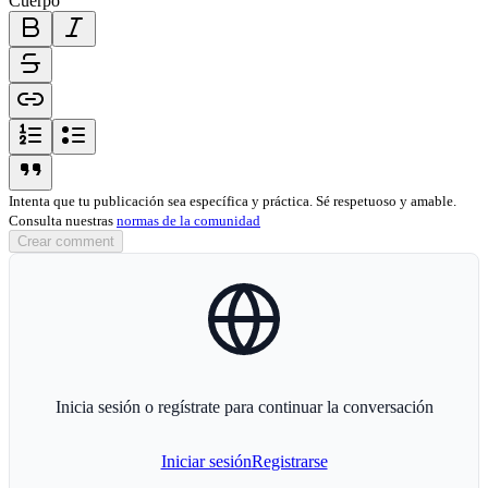
Cuerpo
bold-icon
italic-icon
strikethrough-icon
link-icon
ordered-list-icon
unordered-list-icon
blockquote-icon
Intenta que tu publicación sea específica y práctica. Sé respetuoso y amable.
Consulta nuestras
normas de la comunidad
Crear comment
globe-icon
Inicia sesión o regístrate para continuar la conversación
Iniciar sesión
Registrarse