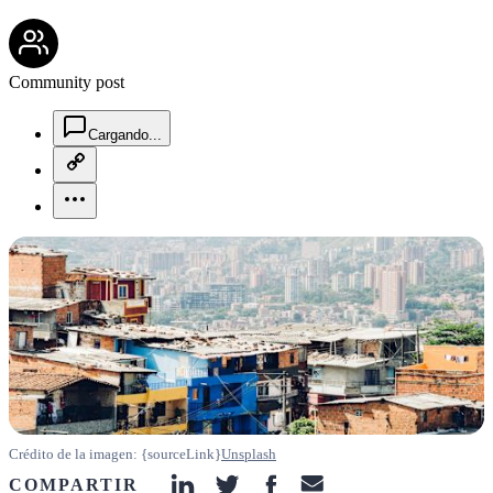
community-users-icon
Community post
chat-square-icon
Cargando...
copy-link-icon
more-horizontal-icon
Crédito de la imagen: {sourceLink}
Unsplash
COMPARTIR