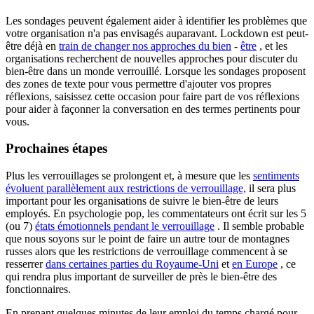
Les sondages peuvent également aider à identifier les problèmes que
votre organisation n'a pas envisagés auparavant. Lockdown est peut-
être déjà en
train de changer nos approches du bien
-
être
, et les
organisations recherchent de nouvelles approches pour discuter du
bien-être dans un monde verrouillé. Lorsque les sondages proposent
des zones de texte pour vous permettre d'ajouter vos propres
réflexions, saisissez cette occasion pour faire part de vos réflexions
pour aider à façonner la conversation en des termes pertinents pour
vous.
Prochaines étapes
Plus les verrouillages se prolongent et, à mesure que les
sentiments
évoluent parallèlement aux restrictions de verrouillage,
il sera plus
important pour les organisations de suivre le bien-être de leurs
employés. En psychologie pop, les commentateurs ont écrit sur les 5
(ou 7)
états émotionnels pendant le verrouillage
. Il semble probable
que nous soyons sur le point de faire un autre tour de montagnes
russes alors que les restrictions de verrouillage commencent à se
resserrer
dans certaines parties du Royaume-Uni
et
en Europe
, ce
qui rendra plus important de surveiller de près le bien-être des
fonctionnaires.
En prenant quelques minutes de leur emploi du temps chargé pour