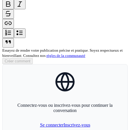
bold-icon
italic-icon
strikethrough-icon
link-icon
ordered-list-icon
unordered-list-icon
blockquote-icon
Essayez de rendre votre publication précise et pratique. Soyez respectueux et
bienveillant. Consultez nos
règles de la communauté
Créer comment
globe-icon
Connectez-vous ou inscrivez-vous pour continuer la
conversation
Se connecter
Inscrivez-vous