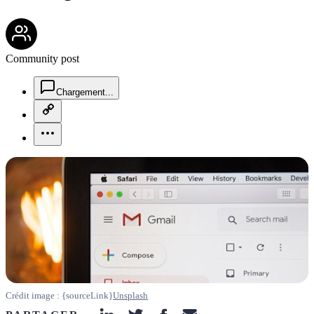
community-users-icon
Community post
chat-square-icon
Chargement...
copy-link-icon
more-horizontal-icon
Crédit image : {sourceLink}
Unsplash