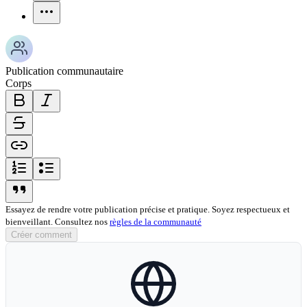
more-horizontal-icon
Publication communautaire
Corps
bold-icon
italic-icon
strikethrough-icon
link-icon
ordered-list-icon
unordered-list-icon
blockquote-icon
Essayez de rendre votre publication précise et pratique. Soyez respectueux et
bienveillant. Consultez nos
règles de la communauté
Créer comment
globe-icon