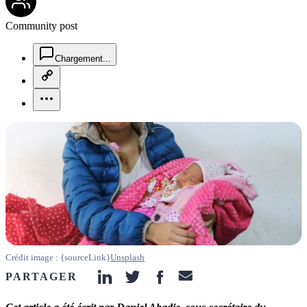
Community post
chat-square-icon
Chargement...
copy-link-icon
more-horizontal-icon
Crédit image : {sourceLink}
Unsplash
PARTAGER
linkedin-icon
twitter-icon
facebook-icon
email-icon