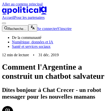
Aller au contenu principal
apolitical-logo-default
apolitical-logo-small
Accueil
Pour les partenaires
magnifying-glass-icon
Se connecter
S'inscrire
Recherche...
De la communauté
Numérique, données et IA
Santé et services sociaux
12
min de lecture
•
31 déc. 2019
Comment l'Argentine a
construit un chatbot salvateur
Dites bonjour à Chat Crecer - un robot
messager pour les nouvelles mamans
community-users-icon