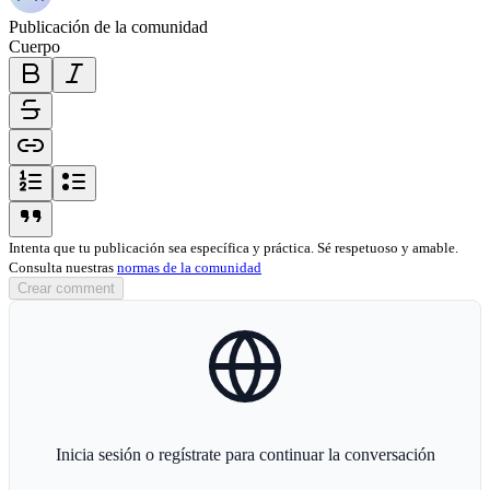
Publicación de la comunidad
Cuerpo
bold-icon
italic-icon
strikethrough-icon
link-icon
ordered-list-icon
unordered-list-icon
blockquote-icon
Intenta que tu publicación sea específica y práctica. Sé respetuoso y amable.
Consulta nuestras
normas de la comunidad
Crear comment
globe-icon
Inicia sesión o regístrate para continuar la conversación