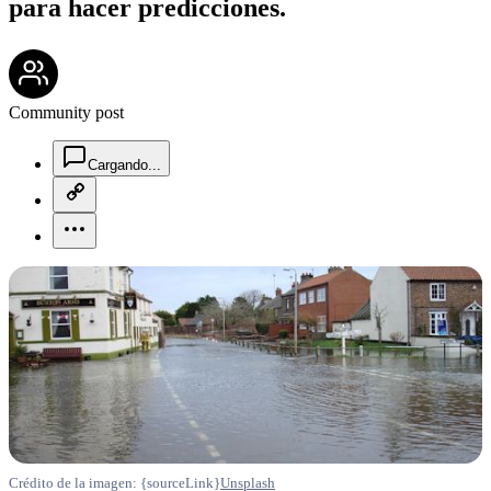
para hacer predicciones.
community-users-icon
Community post
chat-square-icon
Cargando...
copy-link-icon
more-horizontal-icon
Crédito de la imagen: {sourceLink}
Unsplash