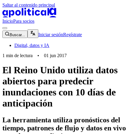
Saltar al contenido principal
apolitical-logo-default
apolitical-logo-small
Inicio
Para socios
magnifying-glass-icon
Iniciar sesión
Regístrate
Buscar...
Digital, datos y IA
1
min de lectura
•
01 jun 2017
El Reino Unido utiliza datos
abiertos para predecir
inundaciones con 10 días de
anticipación
La herramienta utiliza pronósticos del
tiempo, patrones de flujo y datos en vivo