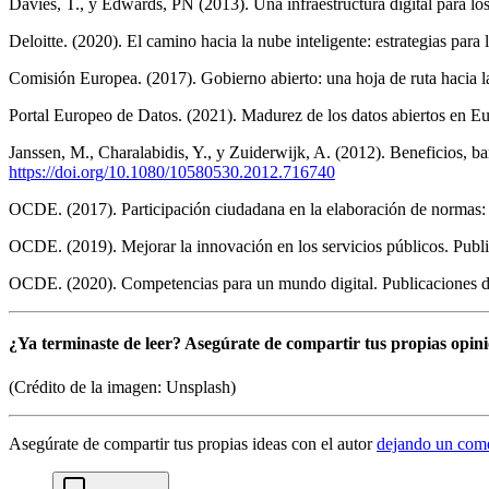
Davies, T., y Edwards, PN (2013). Una infraestructura digital para los
Deloitte. (2020). El camino hacia la nube inteligente: estrategias para 
Comisión Europea. (2017). Gobierno abierto: una hoja de ruta hacia l
Portal Europeo de Datos. (2021). Madurez de los datos abiertos en E
Janssen, M., Charalabidis, Y., y Zuiderwijk, A. (2012). Beneficios, b
https://doi.org/10.1080/10580530.2012.716740
OCDE. (2017). Participación ciudadana en la elaboración de normas:
OCDE. (2019). Mejorar la innovación en los servicios públicos. Pub
OCDE. (2020). Competencias para un mundo digital. Publicaciones
¿Ya terminaste de leer? Asegúrate de compartir tus propias opinio
(Crédito de la imagen: Unsplash)
Asegúrate de compartir tus propias ideas con el autor
dejando un come
chat-square-icon