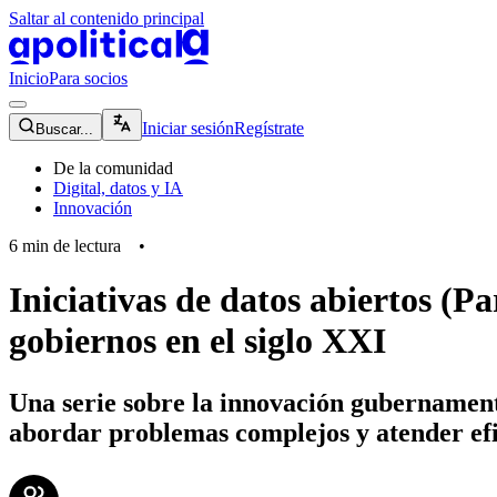
Saltar al contenido principal
apolitical-logo-default
apolitical-logo-small
Inicio
Para socios
magnifying-glass-icon
Iniciar sesión
Regístrate
Buscar...
De la comunidad
Digital, datos y IA
Innovación
6
min de lectura
•
Iniciativas de datos abiertos (
gobiernos en el siglo XXI
Una serie sobre la innovación gubernament
abordar problemas complejos y atender efi
community-users-icon