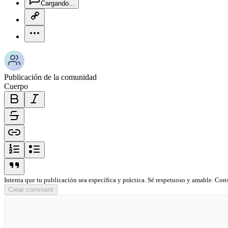
Cargando...
copy-link-icon
more-horizontal-icon
Publicación de la comunidad
Cuerpo
bold-icon
italic-icon
strikethrough-icon
link-icon
ordered-list-icon
unordered-list-icon
blockquote-icon
Intenta que tu publicación sea específica y práctica. Sé respetuoso y amable. Con
Crear comment