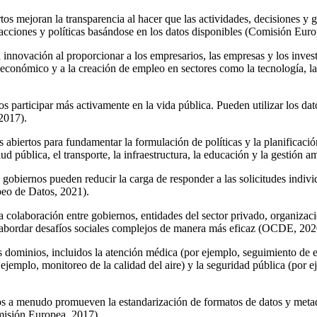
ertos mejoran la transparencia al hacer que las actividades, decisiones 
acciones y políticas basándose en los datos disponibles (Comisión Euro
a innovación al proporcionar a los empresarios, las empresas y los inves
económico y a la creación de empleo en sectores como la tecnología, la a
nos participar más activamente en la vida pública. Pueden utilizar los
2017).
s abiertos para fundamentar la formulación de políticas y la planificac
d pública, el transporte, la infraestructura, la educación y la gestión
s gobiernos pueden reducir la carga de responder a las solicitudes indivi
peo de Datos, 2021).
la colaboración entre gobiernos, entidades del sector privado, organizac
 abordar desafíos sociales complejos de manera más eficaz (OCDE, 202
s dominios, incluidos la atención médica (por ejemplo, seguimiento de en
jemplo, monitoreo de la calidad del aire) y la seguridad pública (por ej
rtos a menudo promueven la estandarización de formatos de datos y metad
omisión Europea, 2017).