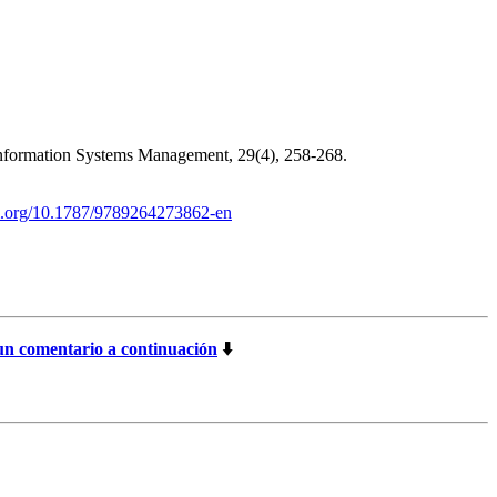
o. Information Systems Management, 29(4), 258-268.
oi.org/10.1787/9789264273862-en
un comentario a continuación
⬇️