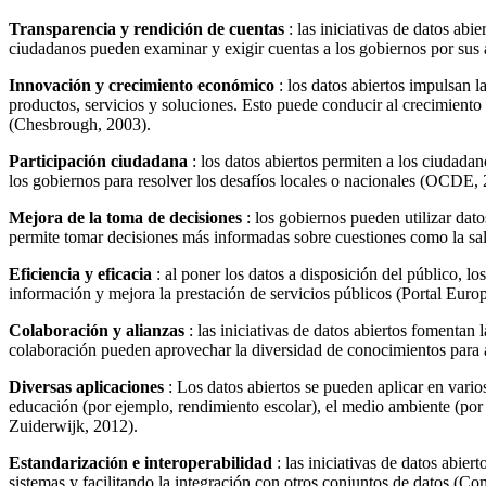
Transparencia y rendición de cuentas
: las iniciativas de datos abi
ciudadanos pueden examinar y exigir cuentas a los gobiernos por sus 
Innovación y crecimiento económico
: los datos abiertos impulsan l
productos, servicios y soluciones. Esto puede conducir al crecimiento 
(Chesbrough, 2003).
Participación ciudadana
: los datos abiertos permiten a los ciudada
los gobiernos para resolver los desafíos locales o nacionales (OCDE, 
Mejora de la toma de decisiones
: los gobiernos pueden utilizar dato
permite tomar decisiones más informadas sobre cuestiones como la salu
Eficiencia y eficacia
: al poner los datos a disposición del público, lo
información y mejora la prestación de servicios públicos (Portal Euro
Colaboración y alianzas
: las iniciativas de datos abiertos fomentan 
colaboración pueden aprovechar la diversidad de conocimientos para
Diversas aplicaciones
: Los datos abiertos se pueden aplicar en vario
educación (por ejemplo, rendimiento escolar), el medio ambiente (por e
Zuiderwijk, 2012).
Estandarización e interoperabilidad
: las iniciativas de datos abie
sistemas y facilitando la integración con otros conjuntos de datos (C