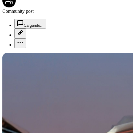
Community post
chat-square-icon
Cargando...
copy-link-icon
more-horizontal-icon