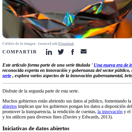
Crédito de la imagen: {sourceLink}
Unsplash
COMPARTIR
linkedin-icon
twitter-icon
facebook-icon
email-icon
Este artículo forma parte de una serie titulada '
Una nueva era de in
reconocida experta en innovación y gobernanza del sector público,
serie
, explora varios aspectos de la innovación gubernamental, bri
Disfrute de la segunda parte de esta serie.
Muchos gobiernos están abriendo sus datos al público, fomentando la 
abiertos
implican que los gobiernos pongan los datos a disposición del 
promover la transparencia, la rendición de cuentas,
la innovación
y el 
y los utilicen para diversos fines (Davies y Edwards, 2013).
Iniciativas de datos abiertos