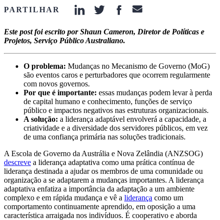
PARTILHAR
linkedin-icon
twitter-icon
facebook-icon
email-icon
Este post foi escrito por Shaun Cameron, Diretor de Políticas e
Projetos, Serviço Público Australiano.
O problema:
Mudanças no Mecanismo de Governo (MoG)
são eventos caros e perturbadores que ocorrem regularmente
com novos governos.
Por que é importante:
essas mudanças podem levar à perda
de capital humano e conhecimento, funções de serviço
público e impactos negativos nas estruturas organizacionais.
A solução:
a liderança adaptável envolverá a capacidade, a
criatividade e a diversidade dos servidores públicos, em vez
de uma confiança primária nas soluções tradicionais.
A Escola de Governo da Austrália e Nova Zelândia (ANZSOG)
descreve
a liderança adaptativa como uma prática contínua de
liderança destinada a ajudar os membros de uma comunidade ou
organização a se adaptarem a mudanças importantes. A liderança
adaptativa enfatiza a importância da adaptação a um ambiente
complexo e em rápida mudança e vê a
liderança
como um
comportamento continuamente aprendido, em oposição a uma
característica arraigada nos indivíduos. É cooperativo e aborda