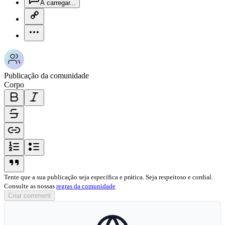
A carregar...
copy-link-icon
more-horizontal-icon
Publicação da comunidade
Corpo
bold-icon
italic-icon
strikethrough-icon
link-icon
ordered-list-icon
unordered-list-icon
blockquote-icon
Tente que a sua publicação seja específica e prática. Seja respeitoso e cordial.
Consulte as nossas
regras da comunidade
Criar comment
globe-icon