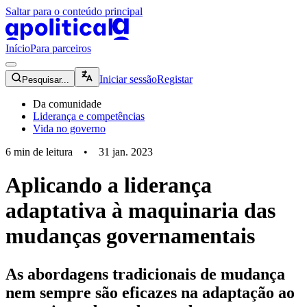
Saltar para o conteúdo principal
apolitical-logo-default
apolitical-logo-small
Início
Para parceiros
magnifying-glass-icon
Iniciar sessão
Registar
Pesquisar...
Da comunidade
Liderança e competências
Vida no governo
6
min de leitura
•
31 jan. 2023
Aplicando a liderança
adaptativa à maquinaria das
mudanças governamentais
As abordagens tradicionais de mudança
nem sempre são eficazes na adaptação ao