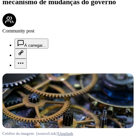
mecanismo de mudanças do governo
community-users-icon
Community post
chat-square-icon
A carregar...
copy-link-icon
more-horizontal-icon
Crédito da imagem: {sourceLink}
Unsplash