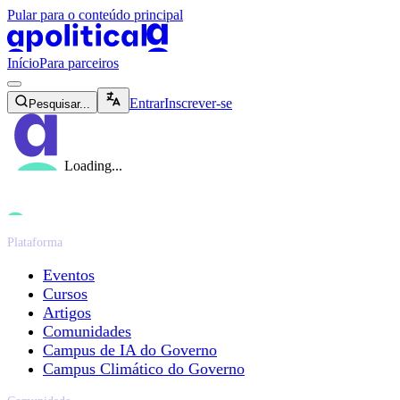
Pular para o conteúdo principal
apolitical-logo-default
apolitical-logo-small
Início
Para parceiros
magnifying-glass-icon
Entrar
Inscrever-se
Pesquisar...
Loading...
Plataforma
Eventos
Cursos
Artigos
Comunidades
Campus de IA do Governo
Campus Climático do Governo