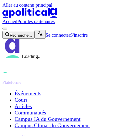
Aller au contenu principal
apolitical-logo-default
apolitical-logo-small
Accueil
Pour les partenaires
magnifying-glass-icon
Se connecter
S'inscrire
Recherche...
Loading...
Plateforme
Événements
Cours
Articles
Communautés
Campus IA du Gouvernement
Campus Climat du Gouvernement