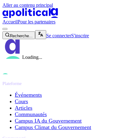
Aller au contenu principal
apolitical-logo-default
apolitical-logo-small
Accueil
Pour les partenaires
magnifying-glass-icon
Se connecter
S'inscrire
Recherche...
Loading...
Plateforme
Événements
Cours
Articles
Communautés
Campus IA du Gouvernement
Campus Climat du Gouvernement