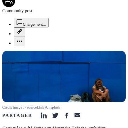
Community post
chat-square-icon
Chargement...
copy-link-icon
more-horizontal-icon
Crédit image : {sourceLink}
Unsplash
PARTAGER
linkedin-icon
twitter-icon
facebook-icon
email-icon