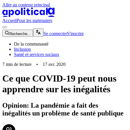
Aller au contenu principal
apolitical-logo-default
apolitical-logo-small
Accueil
Pour les partenaires
magnifying-glass-icon
Se connecter
S'inscrire
Recherche...
De la communauté
Inclusion
Santé et services sociaux
7
min de lecture
•
17 avr. 2020
Ce que COVID-19 peut nous
apprendre sur les inégalités
Opinion: La pandémie a fait des
inégalités un problème de santé publique
community-users-icon