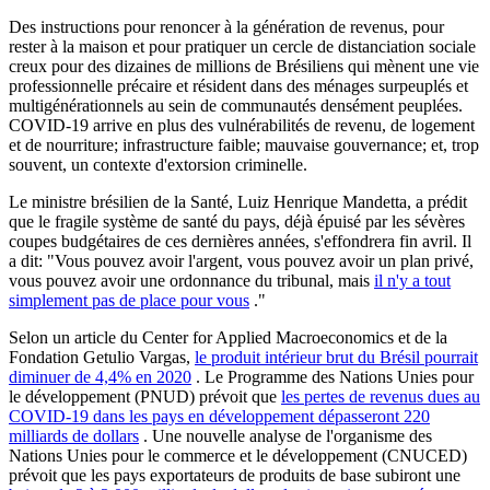
Des instructions pour renoncer à la génération de revenus, pour
rester à la maison et pour pratiquer un cercle de distanciation sociale
creux pour des dizaines de millions de Brésiliens qui mènent une vie
professionnelle précaire et résident dans des ménages surpeuplés et
multigénérationnels au sein de communautés densément peuplées.
COVID-19 arrive en plus des vulnérabilités de revenu, de logement
et de nourriture; infrastructure faible; mauvaise gouvernance; et, trop
souvent, un contexte d'extorsion criminelle.
Le ministre brésilien de la Santé, Luiz Henrique Mandetta, a prédit
que le fragile système de santé du pays, déjà épuisé par les sévères
coupes budgétaires de ces dernières années, s'effondrera fin avril. Il
a dit: "Vous pouvez avoir l'argent, vous pouvez avoir un plan privé,
vous pouvez avoir une ordonnance du tribunal, mais
il n'y a tout
simplement pas de place pour vous
."
Selon un article du Center for Applied Macroeconomics et de la
Fondation Getulio Vargas,
le produit intérieur brut du Brésil pourrait
diminuer de 4,4% en 2020
. Le Programme des Nations Unies pour
le développement (PNUD) prévoit que
les pertes de revenus dues au
COVID-19 dans les pays en développement dépasseront 220
milliards de dollars
. Une nouvelle analyse de l'organisme des
Nations Unies pour le commerce et le développement (CNUCED)
prévoit que les pays exportateurs de produits de base subiront une