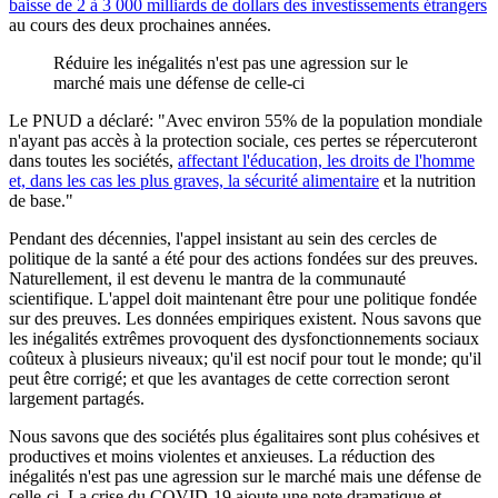
baisse de 2 à 3 000 milliards de dollars des investissements étrangers
au cours des deux prochaines années.
Réduire les inégalités n'est pas une agression sur le
marché mais une défense de celle-ci
Le PNUD a déclaré: "Avec environ 55% de la population mondiale
n'ayant pas accès à la protection sociale, ces pertes se répercuteront
dans toutes les sociétés,
affectant l'éducation, les droits de l'homme
et, dans les cas les plus graves, la sécurité alimentaire
et la nutrition
de base."
Pendant des décennies, l'appel insistant au sein des cercles de
politique de la santé a été pour des actions fondées sur des preuves.
Naturellement, il est devenu le mantra de la communauté
scientifique. L'appel doit maintenant être pour une politique fondée
sur des preuves. Les données empiriques existent. Nous savons que
les inégalités extrêmes provoquent des dysfonctionnements sociaux
coûteux à plusieurs niveaux; qu'il est nocif pour tout le monde; qu'il
peut être corrigé; et que les avantages de cette correction seront
largement partagés.
Nous savons que des sociétés plus égalitaires sont plus cohésives et
productives et moins violentes et anxieuses. La réduction des
inégalités n'est pas une agression sur le marché mais une défense de
celle-ci. La crise du COVID-19 ajoute une note dramatique et