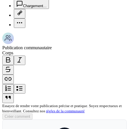
chat-square-icon
Chargement...
copy-link-icon
more-horizontal-icon
Publication communautaire
Corps
bold-icon
italic-icon
strikethrough-icon
link-icon
ordered-list-icon
unordered-list-icon
blockquote-icon
Essayez de rendre votre publication précise et pratique. Soyez respectueux et
bienveillant. Consultez nos
règles de la communauté
Créer comment
globe-icon