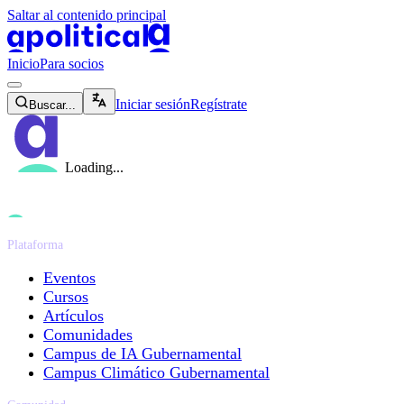
Saltar al contenido principal
apolitical-logo-default
apolitical-logo-small
Inicio
Para socios
magnifying-glass-icon
Iniciar sesión
Regístrate
Buscar...
Loading...
Plataforma
Eventos
Cursos
Artículos
Comunidades
Campus de IA Gubernamental
Campus Climático Gubernamental